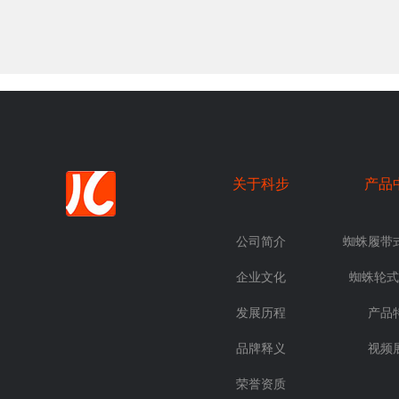
关于科步
产品
公司简介
蜘蛛履带
企业文化
蜘蛛轮式
发展历程
产品
品牌释义
视频
荣誉资质