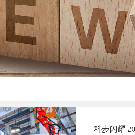
科步闪耀 2